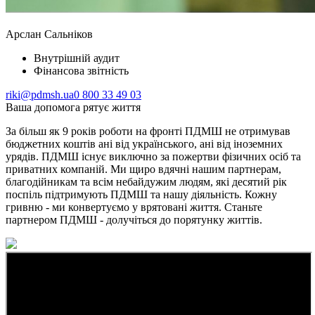
Арслан Сальніков
Внутрішній аудит
Фінансова звітність
riki@pdmsh.ua
0 800 33 49 03
Ваша допомога рятує життя
За більш як 9 років роботи на фронті ПДМШ не отримував
бюджетних коштів ані від українського, ані від іноземних
урядів. ПДМШ існує виключно за пожертви фізичних осіб та
приватних компаній. Ми щиро вдячні нашим партнерам,
благодійникам та всім небайдужим людям, які десятий рік
поспіль підтримують ПДМШ та нашу діяльність. Кожну
гривню - ми конвертуємо у врятовані життя. Станьте
партнером ПДМШ - долучіться до порятунку життів.