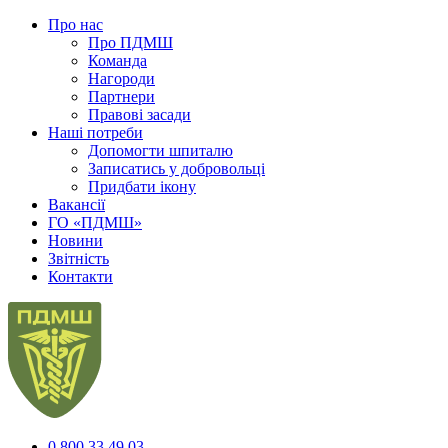
Про нас
Про ПДМШ
Команда
Нагороди
Партнери
Правові засади
Наші потреби
Допомогти шпиталю
Записатись у добровольці
Придбати ікону
Вакансії
ГО «ПДМШ»
Новини
Звітність
Контакти
0 800 33 49 03