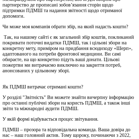
партнерство де прописані зобовʼязання сторін щодо
підтримки ПДМШ та надання звітності щодо отриманої
допомоги.
Чи може моя компанія обрати збір, на який надасть кошти?
Так, на нашому сайті є як загальний збір коштів, покликаний
покривати поточні видатки ПДМШ, так і цільові збори на
конкретну мету, приміром на придбання всюдиходу «Шерп»,
адаптованого на потреби фронтової медицини. Ви самі
обираєте, на що конкретно підуть ваші донати. Цільові
пожертви ми витрачаємо виключно на закриття потреб,
анонсованих у цільовому зборі.
Як ПДМШ витрачає отримані кошти?
У розділі "Звітність" Ви можете знайти вичерпну інформацію
про останні публічні збори на користь ПДМШ, а також інші
звіти та міжнародні аудити ПДМШ.
У якій формі відбувається процес звітування.
ПДМШ – прозора та відповідальна команда. Ваша довіра до
нас – наш головний актив. Тому щороку, починаючи з 2022,