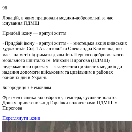
96
Локацій, в яких працювали медики-добровольці за час
існування ПДМШ
Придбай ікону — врятуй життя
«Придбай ікону – врятуй життя» – мистецька акція київських
художників Софії Атлантової та Олександра Клименка, що
має на меті підтримати діяльність Першого добровольчого
мобільного шпиталю ім. Миколи Пирогова (ПДМШ) –
недержавного проекту із залучення цивільних медиків до
надання допомоги військовим та цивільним в районах
бойових дій в Україні.
Богородиця з Немовлям
Фрагмент ящика від озброєнь, темпера, сусальне золото.
Дошку привезено з-під Горлівки волонтерами ПДМШ ім.
Пирогова
Переглянути ікони