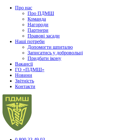
Про нас
Про ПДМШ
Команда
Нагороди
Партнери
Правові засади
Наші потреби
Допомогти шпиталю
Записатись у добровольці
Придбати ікону
Вакансії
ГО «ПДМШ»
Новини
Звітність
Контакти
0 800 33 49 03