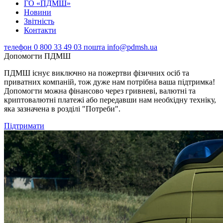
ГО «ПДМШ»
Новини
Звітність
Контакти
телефон
0 800 33 49 03
пошта
info@pdmsh.ua
Допомогти ПДМШ
ПДМШ існує виключно на пожертви фізичних осіб та
приватних компаній, тож дуже нам потрібна ваша підтримка!
Допомогти можна фінансово через гривневі, валютні та
криптовалютні платежі або передавши нам необхідну техніку,
яка зазначена в розділі "Потреби".
Підтримати