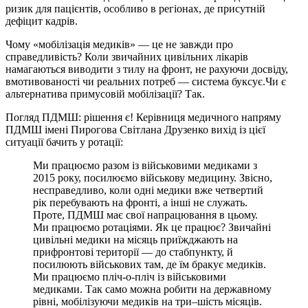
ризик для пацієнтів, особливо в регіонах, де присутній
дефіцит кадрів.
Чому «мобілізація медиків» — це не завжди про
справедливість? Коли звичайних цивільних лікарів
намагаються виводити з тилу на фронт, не рахуючи досвіду,
вмотивованості чи реальних потреб — система буксує.Чи є
альтернатива примусовій мобілізації? Так.
Погляд ПДМШ: рішення є! Керівниця медичного напряму
ПДМШ імені Пирогова Світлана Друзенко вихід із цієї
ситуації бачить у ротації:
Ми працюємо разом із військовими медиками з
2015 року, посилюємо військову медицину. Звісно,
несправедливо, коли одні медики вже четвертий
рік перебувають на фронті, а інші не служать.
Проте, ПДМШ має свої напрацювання в цьому.
Ми працюємо ротаціями. Як це працює? Звичайні
цивільні медики на місяць приїжджають на
прифронтові території — до стабпункту, й
посилюють військових там, де їм бракує медиків.
Ми працюємо пліч-о-пліч із військовими
медиками. Так само можна робити на державному
рівні, мобілізуючи медиків на три–шість місяців.