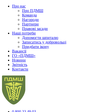
Про нас
Про ПДМШ
Команда
Нагороди
Партнери
Правові засади
Наші потреби
Допомогти шпиталю
Записатись у добровольці
Придбати ікону
Вакансії
ГО «ПДМШ»
Новини
Звітність
Контакти
0 800 33 49 03