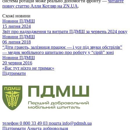
система ротацій може реально допомогти фронту —
читайте
повну статтю Алли Котляр на ZN.UA
.
Схожі новини
Новини ПДМШ
15 липня 2024
Звіт про надходження та витрати ПДМШ за червень 2024 року
Новини ПДМШ
06 липня 2018
“Діти грають, залізниця працює — і усе під звуки обстрілів”
— медик мобільного шпиталю про роботу у “сірій” зоні
Новини ПДМШ
20 червня 2016
«Вас тут ніхто не тримає»
Підтримати
телефон
0 800 33 49 03
пошта
info@pdmsh.ua
Підтримати
Анкета добровольця