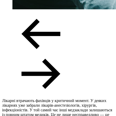
Лікарні втрачають фахівців у критичний момент. У деяких
лікарнях уже забрали лікарів-анестезіологів, хірургів,
інфекціоністів. У той самий час інші медзаклади залишаються
із повним штатом медиків. Це не лише несправедливо — це