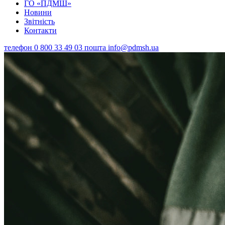
ГО «ПДМШ»
Новини
Звітність
Контакти
телефон
0 800 33 49 03
пошта
info@pdmsh.ua