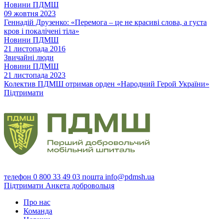
Новини ПДМШ
09 жовтня 2023
Геннадій Друзенко: «Перемога – це не красиві слова, а густа
кров і покалічені тіла»
Новини ПДМШ
21 листопада 2016
Звичайні люди
Новини ПДМШ
21 листопада 2023
Колектив ПДМШ отримав орден «Народний Герой України»
Підтримати
телефон
0 800 33 49 03
пошта
info@pdmsh.ua
Підтримати
Анкета добровольця
Про нас
Команда