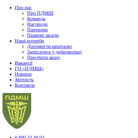
Про нас
Про ПДМШ
Команда
Нагороди
Партнери
Правові засади
Наші потреби
Допомогти шпиталю
Записатись у добровольці
Придбати ікону
Вакансії
ГО «ПДМШ»
Новини
Звітність
Контакти
0 800 33 49 03