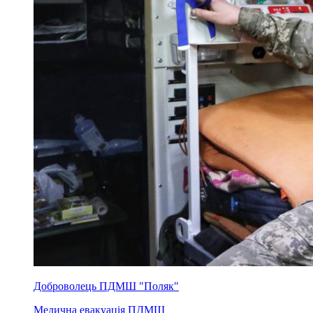
Доброволець ПДМШ "Поляк"
Медична евакуація ПДМШ