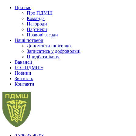
Про нас
Про ПДМШ
Команда
Нагороди
Партнери
Правові засади
Наші потреби
Допомогти шпиталю
Записатись у добровольці
Придбати ікону
Вакансії
ГО «ПДМШ»
Новини
Звітність
Контакти
0 800 33 49 03