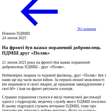
Усі новини
Новини ПДМШ
24 липня 2025
На фронті був важко поранений доброволець
ПДМШ друг «Поляк»
21 липня 2025 року на фронті був важко поранений
доброволець ПДМШ - друг «Поляк».
Неймовірна людина та чудовий фахівець, друг «Поляк» був з
нами ще від часів малої війни. За першої-ліпшої можливості
він виривався зі своєї лікарні, де працював заввідділенням у
свої 60+ і їхав на фронт рятувати хлопців.
Страшне поранення сталося в місці тимчасової дислокації
одного з підрозділів, медичну службу якого ПДМШ посилює.
В цьому підрозділі служать ветерани ПДМШ, тому про
трагедію ми дізнались майже миттєво. Фото та «сотка»