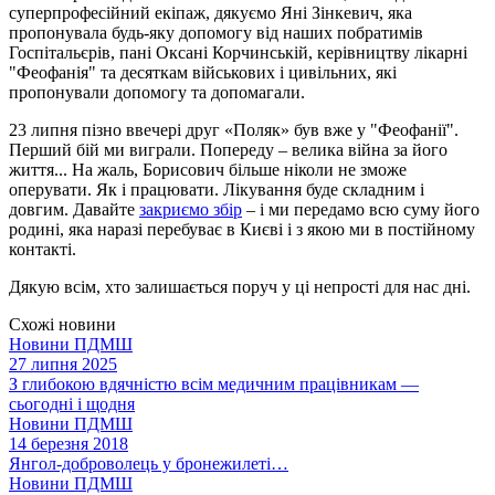
суперпрофесійний екіпаж, дякуємо Яні Зінкевич, яка
пропонувала будь-яку допомогу від наших побратимів
Госпітальєрів, пані Оксані Корчинській, керівництву лікарні
"Феофанія" та десяткам військових і цивільних, які
пропонували допомогу та допомагали.
23 липня пізно ввечері друг «Поляк» був вже у "Феофанії".
Перший бій ми виграли. Попереду – велика війна за його
життя... На жаль, Борисович більше ніколи не зможе
оперувати. Як і працювати. Лікування буде складним і
довгим. Давайте
закриємо збір
– і ми передамо всю суму його
родині, яка наразі перебуває в Києві і з якою ми в постійному
контакті.
Дякую всім, хто залишається поруч у ці непрості для нас дні.
Схожі новини
Новини ПДМШ
27 липня 2025
З глибокою вдячністю всім медичним працівникам —
сьогодні і щодня
Новини ПДМШ
14 березня 2018
Янгол-доброволець у бронежилеті…
Новини ПДМШ