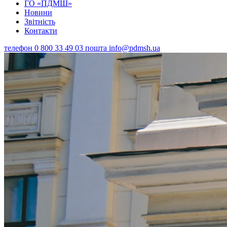
ГО «ПДМШ»
Новини
Звітність
Контакти
телефон
0 800 33 49 03
пошта
info@pdmsh.ua