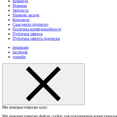
Команда
Новини
Звітність
Правові засади
Контакти
Скасувати підписку
Політика конфіденційності
Публічна оферта
Публічна оферта підписки
instagram
facebook
youtube
Ми використовуємо кукі:
Ми використовуємо файли cookie для покращення користувацько