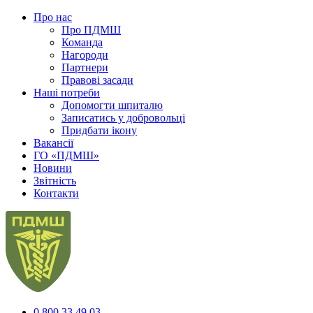
Про нас
Про ПДМШ
Команда
Нагороди
Партнери
Правові засади
Наші потреби
Допомогти шпиталю
Записатись у добровольці
Придбати ікону
Вакансії
ГО «ПДМШ»
Новини
Звітність
Контакти
0 800 33 49 03