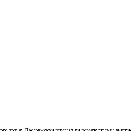
го досвіду. Продовжуючи перегляд, ви погоджуєтесь на викорис