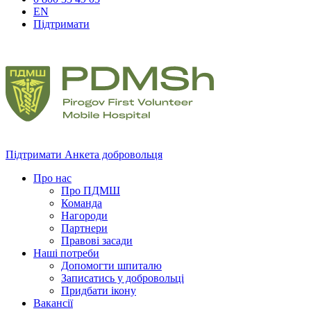
EN
Підтримати
Підтримати
Анкета добровольця
Про нас
Про ПДМШ
Команда
Нагороди
Партнери
Правові засади
Наші потреби
Допомогти шпиталю
Записатись у добровольці
Придбати ікону
Вакансії