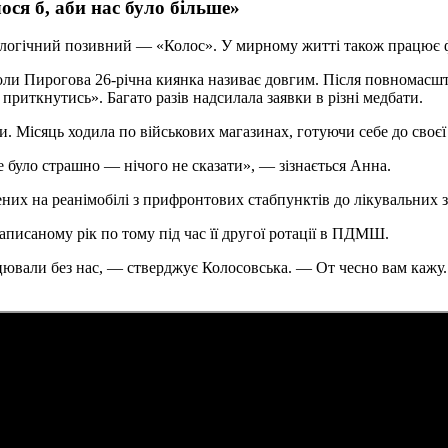
ося б, аби нас було більше»
ом логічний позивний — «Колос». У мирному житті також працює
и Пирогова 26-річна киянка називає довгим. Після повномасшт
приткнутись». Багато разів надсилала заявки в різні медбати.
и. Місяць ходила по військових магазинах, готуючи себе до своєї 
 було страшно — нічого не сказати», — зізнається Анна.
их на реанімобілі з прифронтових стабпунктів до лікувальних з
аписаному рік по тому під час її другої ротації в ПДМШ.
ацювали без нас, — стверджує Колосовська. — От чесно вам кажу