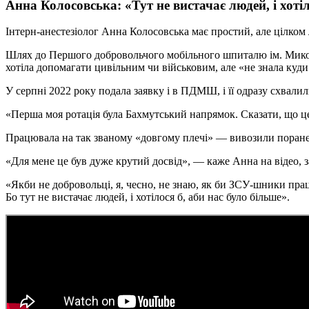
Анна Колосовська: «Тут не вистачає людей, і хотіл
Інтерн-анестезіолог Анна Колосовська має простий, але цілк
Шлях до Першого добровольчого мобільного шпиталю ім. Микол
хотіла допомагати цивільним чи військовим, але «не знала куди 
У серпні 2022 року подала заявку і в ПДМШ, і її одразу схвалил
«Перша моя ротація була Бахмутський напрямок. Сказати, що це
Працювала на так званому «довгому плечі» — вивозили поранен
«Для мене це був дуже крутий досвід», — каже Анна на відео, з
«Якби не добровольці, я, чесно, не знаю, як би ЗСУ-шники пр
Бо тут не вистачає людей, і хотілося б, аби нас було більше».