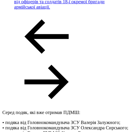
від офіцерів та солдатів 18-ї окремої бригади
армійської авіації.
Серед подяк, які вже отримав ПДМШ:
• подяка від Головнокомандувача ЗСУ Валерія Залужного;
• подяка від Головнокомандувача ЗСУ Олександра Сирського;