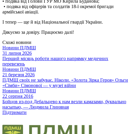
• подяка від Голови ГУР МО Кирила Буданова;
• подяка від офіцерів та солдатів 18-ї окремої бригади
армійської авіації.
І тепер — ще й від Національної гвардії України.
Дякуємо за довіру. Працюємо далі!
Схожі новини
Новини ПДМШ
31 липня 2026
Перший місяць роботи нашого напрямку медичних
перевезень
Новини ПДМШ
21 березня 2026
ПДМШ своїх не забуває. Ніколи. «Золота Зірка Героя» Ольги
«Сімби» Сімонової — у музеї війни
Новини ПДМШ
22 серпня 2016
Бойцов из-под Дебальцево к нам везли камазами, буквально
насыпью, — Людмила Глиняная
Підтримати