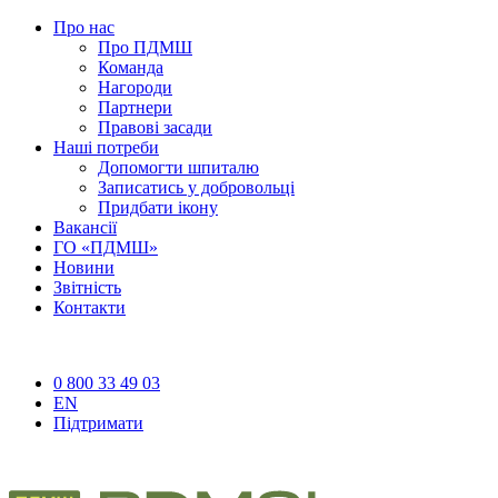
Про нас
Про ПДМШ
Команда
Нагороди
Партнери
Правові засади
Наші потреби
Допомогти шпиталю
Записатись у добровольці
Придбати ікону
Вакансії
ГО «ПДМШ»
Новини
Звітність
Контакти
0 800 33 49 03
EN
Підтримати