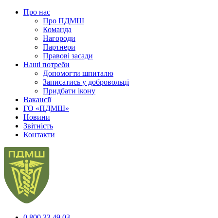
Про нас
Про ПДМШ
Команда
Нагороди
Партнери
Правові засади
Наші потреби
Допомогти шпиталю
Записатись у добровольці
Придбати ікону
Вакансії
ГО «ПДМШ»
Новини
Звітність
Контакти
0 800 33 49 03