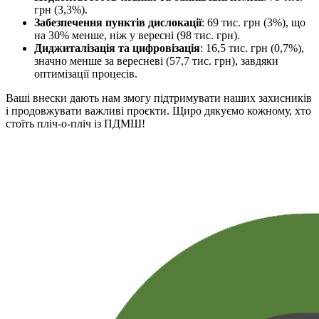
грн (3,3%).
Забезпечення пунктів дислокації
: 69 тис. грн (3%), що
на 30% менше, ніж у вересні (98 тис. грн).
Диджиталізація та цифровізація
: 16,5 тис. грн (0,7%),
значно менше за вересневі (57,7 тис. грн), завдяки
оптимізації процесів.
Ваші внески дають нам змогу підтримувати наших захисників
і продовжувати важливі проєкти. Щиро дякуємо кожному, хто
стоїть пліч-о-пліч із ПДМШ!