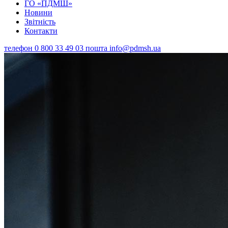
ГО «ПДМШ»
Новини
Звітність
Контакти
телефон
0 800 33 49 03
пошта
info@pdmsh.ua