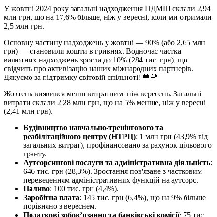
У жовтні 2024 року загальні надходження ПДМШ склали 2,94
млн грн, що на 17,6% більше, ніж у вересні, коли ми отримали
2,5 млн грн.
Основну частину надходжень у жовтні — 90% (або 2,65 млн
грн) — становили кошти в гривнях. Водночас частка
валютних надходжень зросла до 10% (284 тис. грн), що
свідчить про активізацію наших міжнародних партнерів.
Дякуємо за підтримку світовій спільноті! 💙💛
Жовтень виявився менш витратним, ніж вересень. Загальні
витрати склали 2,28 млн грн, що на 5% менше, ніж у вересні
(2,41 млн грн).
Будівництво навчально-тренінгового та
реабілітаційного центру (НТРЦ)
: 1 млн грн (43,9% від
загальних витрат), профінансовано за рахунок цільового
гранту.
Аутсорсингові послуги та адміністративна діяльність
:
646 тис. грн (28,3%). Зростання пов'язане з частковим
переведенням адміністративних функцій на аутсорс.
Паливо
: 100 тис. грн (4,4%).
Заробітна плата
: 145 тис. грн (6,4%), що на 9% більше
порівняно з вереснем.
Податкові зобов’язання та банківські комісії
: 75 тис.