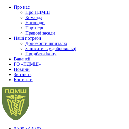
Про нас
Про ПДМШ
Команда
Нагороди
Партнери
Правові засади
Наші потреби
Допомогти шпиталю
Записатись у добровольці
Придбати ікону
Вакансії
ГО «ПДМШ»
Новини
Звітність
Контакти
0 800 33 49 03