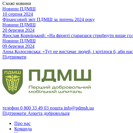
Схожі новини
Новини ПДМШ
10 серпня 2024
Фінансовий звіт ПДМШ за липень 2024 року
Новини ПДМШ
20 березня 2024
Ярослав Корніцький: «На фронті стараєшся стрибнути вище го
Новини ПДМШ
09 березня 2024
Анна Колосовська: «Тут не вистачає людей, і хотілося б, аби на
Підтримати
телефон
0 800 33 49 03
пошта
info@pdmsh.ua
Підтримати
Анкета добровольця
Про нас
Команда