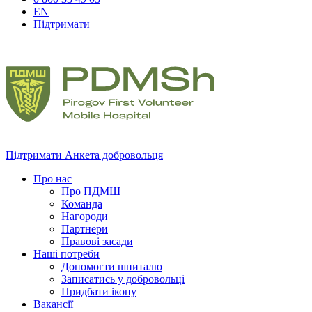
EN
Підтримати
Підтримати
Анкета добровольця
Про нас
Про ПДМШ
Команда
Нагороди
Партнери
Правові засади
Наші потреби
Допомогти шпиталю
Записатись у добровольці
Придбати ікону
Вакансії