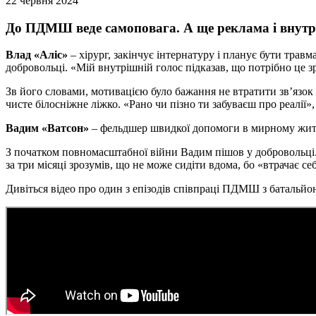
22 червня 2024
До ПДМШ веде самоповага. А ще реклама і внутр
Влад «Аліс»
– хірург, закінчує інтернатуру і планує бути тра
добровольці. «Мій внутрішній голос підказав, що потрібно це з
Зв його словами, мотивацією було бажання не втратити зв’язок і
чисте білосніжне ліжко. «Рано чи пізно ти забуваєш про реалії
Вадим «Ватсон»
– фельдшер швидкої допомоги в мирному житті –
З початком повномасштабної війни Вадим пішов у добровольці. П
за три місяці зрозумів, що не може сидіти вдома, бо «втрачає с
Дивіться відео про один з епізодів співпраці ПДМШ з батальйо