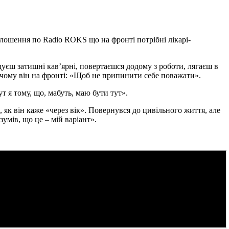
олошення по Radio ROKS що на фронті потрібні лікарі-
ідуєш затишні кав’ярні, повертаєшся додому з роботи, лягаєш в
, чому він на фронті: «Щоб не припинити себе поважати».
т я тому, що, мабуть, маю бути тут».
як він каже «через вік». Повернувся до цивільного життя, але
умів, що це – мій варіант».