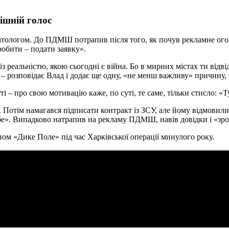
ішній голос
вматологом. До ПДМШ потрапив після того, як почув рекламне ог
робити – подати заявку».
з реальністю, якою сьогодні є війна. Бо в мирних містах ти відв
», – розповідає Влад і додає ще одну, «не менш важливу» причину
 про свою мотивацію каже, по суті, те саме, тільки стисло: «Ту
отім намагався підписати контракт із ЗСУ, але йому відмовили, 
ебе». Випадково натрапив на рекламу ПДМШ, навів довідки і «зроз
ном «Дике Поле» під час Харківської операції минулого року.