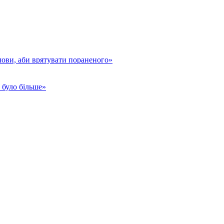
лови, аби врятувати пораненого»
с було більше»