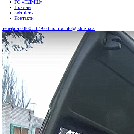
ГО «ПДМШ»
Новини
Звітність
Контакти
телефон
0 800 33 49 03
пошта
info@pdmsh.ua